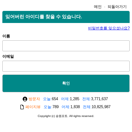
메인
되돌아가기
잊어버린 아이디를 찾을 수 있습니다.
비밀번호를 잊으셨나요?
이름
이메일
확인
방문자
오늘
654
어제
1,285
전체
3,771,637
페이지뷰
오늘
789
어제
1,838
전체
10,825,987
Copyright (c) 송원포토. All rights reserved.